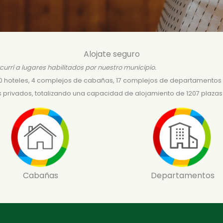
Alojate seguro
ncurrí a lugares habilitados por nuestro municipio.
 10 hoteles, 4 complejos de cabañas, 17 complejos de departamentos 
privados, totalizando una capacidad de alojamiento de 1207 plazas 
Cabañas
Departamentos