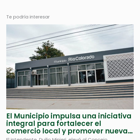
Te podría interesar
El Municipio impulsa una iniciativa
integral para fortalecer el
comercio local y promover nuevas
inversiones
El intendente, Duilio Minieri, elevó al Concejo