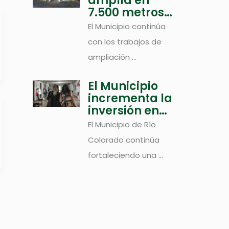
amplía en
7.500 metros
cuadrados el
El Municipio continúa
cementerio
con los trabajos de
local
ampliación ...
El Municipio
incrementa la
inversión en
becas
El Municipio de Río
estudiantiles:
Colorado continúa
este año
fortaleciendo una ...
superará los
74 millones de
pesos