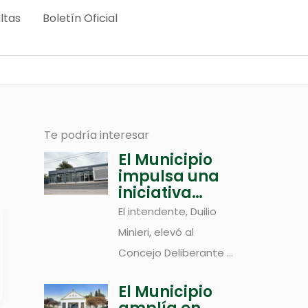
ltas
Boletín Oficial
Te podría interesar
El Municipio
impulsa una
iniciativa
integral para
El intendente, Duilio
fortalecer el
Minieri, elevó al
comercio local
Concejo Deliberante ...
y promover
nuevas
inversiones
El Municipio